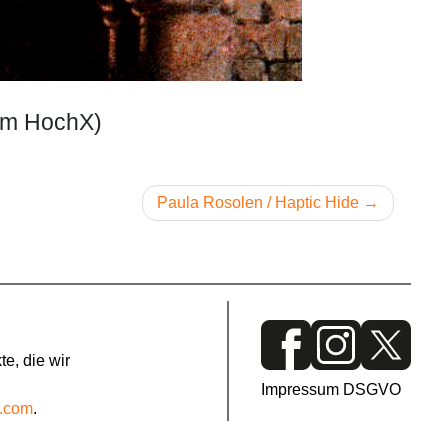
 im HochX)
Paula Rosolen / Haptic Hide
e, die wir
Impressum
DSGVO
r.com
.