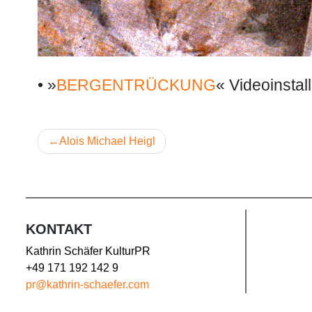
• »
BERGENTRÜCKUNG
« Videoinstal
Beitragsnavigation
Alois Michael Heigl
KONTAKT
Kathrin Schäfer KulturPR
+49 171 192 142 9
pr@kathrin-schaefer.com