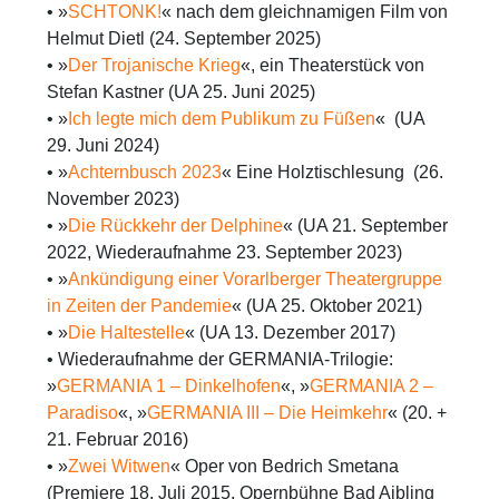
• »
SCHTONK!
« nach dem gleichnamigen Film von
Helmut Dietl (24. September 2025)
• »
Der Trojanische Krieg
«, ein Theaterstück von
Stefan Kastner (UA 25. Juni 2025)
• »
Ich legte mich dem Publikum zu Füßen
« (UA
29. Juni 2024)
• »
Achternbusch 2023
« Eine Holztischlesung (26.
November 2023)
• »
Die Rückkehr der Delphine
« (UA 21. September
2022, Wiederaufnahme 23. September 2023)
• »
Ankündigung einer Vorarlberger Theatergruppe
in Zeiten der Pandemie
« (UA 25. Oktober 2021)
• »
Die Haltestelle
« (UA 13. Dezember 2017)
• Wiederaufnahme der GERMANIA-Trilogie:
»
GERMANIA 1 – Dinkelhofen
«, »
GERMANIA 2 –
Paradiso
«, »
GERMANIA III – Die Heimkehr
« (20. +
21. Februar 2016)
• »
Zwei Witwen
« Oper von Bedrich Smetana
(Premiere 18. Juli 2015, Opernbühne Bad Aibling