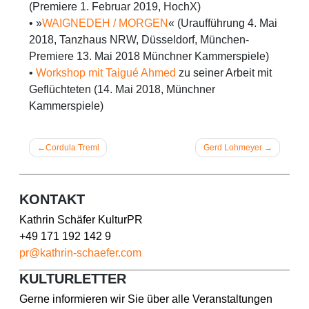
(Premiere 1. Februar 2019, HochX)
• »
WAIGNEDEH / MORGEN
« (Uraufführung 4. Mai
2018, Tanzhaus NRW, Düsseldorf, München-
Premiere 13. Mai 2018 Münchner Kammerspiele)
•
Workshop mit Taigué Ahmed
zu seiner Arbeit mit
Geflüchteten (14. Mai 2018, Münchner
Kammerspiele)
Beitragsnavigation
Cordula Treml
Gerd Lohmeyer
KONTAKT
Kathrin Schäfer KulturPR
+49 171 192 142 9
pr@kathrin-schaefer.com
KULTURLETTER
Gerne informieren wir Sie über alle Veranstaltungen