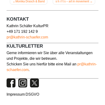
Beitragsnavigation
Monika Drasch & Band
s h i f t s – art in movement
KONTAKT
Kathrin Schäfer KulturPR
+49 171 192 142 9
pr@kathrin-schaefer.com
KULTURLETTER
Gerne informieren wir Sie über alle Veranstaltungen
und Projekte, die wir betreuen.
Schicken Sie uns hierfür bitte eine Mail an
pr@kathrin-
schaefer.com
.
Impressum
DSGVO