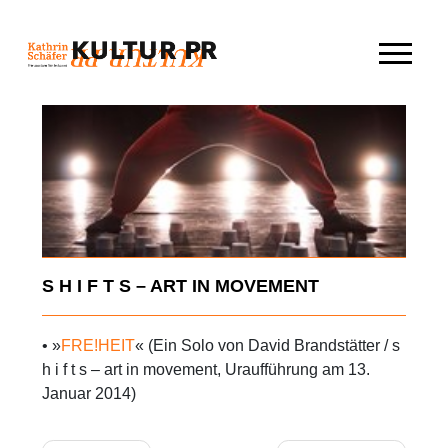
Skip
to
content
S H I F T S – ART IN MOVEMENT
• »
FRE!HEIT
« (Ein Solo von David Brandstätter / s
h i f t s – art in movement, Uraufführung am 13.
Januar 2014)