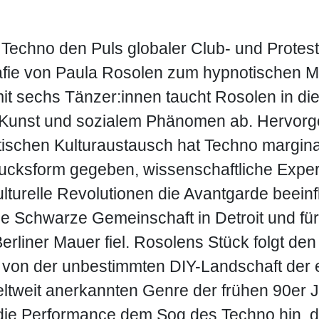
t Techno den Puls globaler Club- und Protes
afie von Paula Rosolen zum hypnotischen M
t sechs Tänzer:innen taucht Rosolen in die
 Kunst und sozialem Phänomen ab. Hervor
tischen Kulturaustausch hat Techno margin
ucksform gegeben, wissenschaftliche Expe
turelle Revolutionen die Avantgarde beeinfl
die Schwarze Gemeinschaft in Detroit und fü
Berliner Mauer fiel. Rosolens Stück folgt de
von der unbestimmten DIY-Landschaft der e
ltweit anerkannten Genre der frühen 90er J
h die Performance dem Sog des Techno hin, d