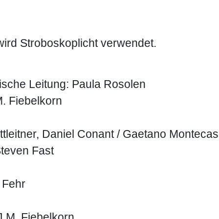
1
2
wird Stroboskoplicht verwendet.
rische Leitung: Paula Rosolen
. Fiebelkorn
leitner, Daniel Conant / Gaetano Montecasin
Steven Fast
 Fehr
J.M. Fiebelkorn