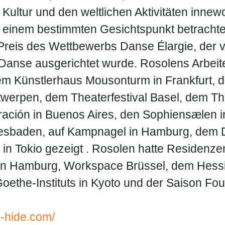
Kultur und den weltlichen Aktivitäten innew
r einem bestimmten Gesichtspunkt betrachte
n Preis des Wettbewerbs Danse Élargie, der v
Danse ausgerichtet wurde. Rosolens Arbeit
em Künstlerhaus Mousonturm in Frankfurt, 
werpen, dem Theaterfestival Basel, dem Théâ
ración in Buenos Aires, den Sophiensælen 
sbaden, auf Kampnagel in Hamburg, dem 
in Tokio gezeigt . Rosolen hatte Residenzen
in Hamburg, Workspace Brüssel, dem Hessis
oethe-Instituts in Kyoto und der Saison Foun
ic-hide.com/