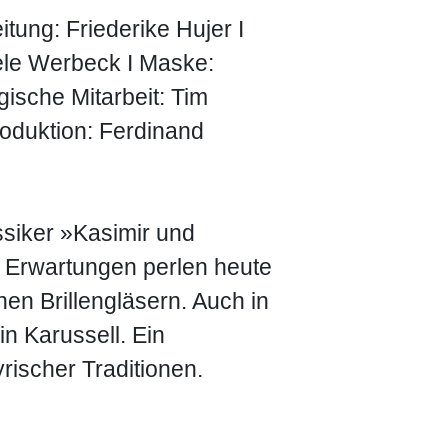
tung: Friederike Hujer I
iele Werbeck I Maske:
ische Mitarbeit: Tim
roduktion: Ferdinand
iker »Kasimir und
d Erwartungen perlen heute
en Brillengläsern. Auch in
n Karussell. Ein
rischer Traditionen.