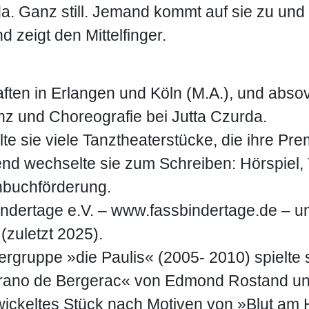
 da. Ganz still. Jemand kommt auf sie zu und
nd zeigt den Mittelfinger.
ten in Erlangen und Köln (M.A.), und absovi
z und Choreografie bei Jutta Czurda.
lte sie viele Tanztheaterstücke, die ihre P
end wechselte sie zum Schreiben: Hörspiel,
ehbuchförderung.
indertage e.V. – www.fassbindertage.de – un
zuletzt 2025).
ergruppe »die Paulis« (2005- 2010) spielte 
rano de Bergerac« von Edmond Rostand un
wickeltes Stück nach Motiven von »Blut am 