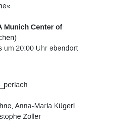
ine«
 Munich Center of
nchen)
ls um 20:00 Uhr ebendort
r_perlach
öhne, Anna-Maria Kügerl,
stophe Zoller