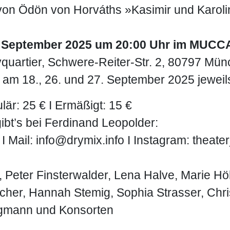
von Ödön von Horváths »Kasimir und Karol
. September 2025 um 20:00 Uhr im MUCCA
vquartier, Schwere-Reiter-Str. 2, 80797 Mü
 am 18., 26. und 27. September 2025 jewei
1
2
ulär: 25 € I Ermäßigt: 15 €
ibt’s bei Ferdinand Leopolder:
I Mail: info@drymix.info I Instagram: theate
, Peter Finsterwalder, Lena Halve, Marie H
her, Hannah Stemig, Sophia Strasser, Chri
gmann und Konsorten