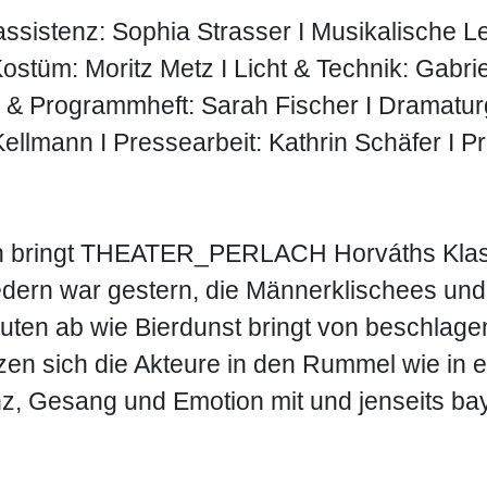
sistenz: Sophia Strasser I Musikalische Lei
ostüm: Moritz Metz I Licht & Technik: Gabr
k & Programmheft: Sarah Fischer I Dramaturg
ellmann I Pressearbeit: Kathrin Schäfer I P
n bringt THEATER_PERLACH Horváths Klass
edern war gestern, die Männerklischees un
ten ab wie Bierdunst bringt von beschlagen
en sich die Akteure in den Rummel wie in ei
z, Gesang und Emotion mit und jenseits bay