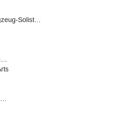
agzeug-Solist…
in…
rts
k.…