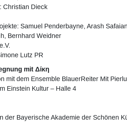
: Christian Dieck
rojekte: Samuel Penderbayne, Arash Safaian
1
2
h, Bernhard Weidner
e.V.
Simone Lutz PR
egnung mit Δίκη
n mit dem Ensemble BlauerReiter Mit Pierl
 Einstein Kultur – Halle 4
in der Bayerische Akademie der Schönen K