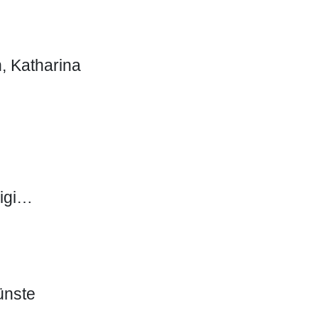
, Katharina
uigi…
ünste