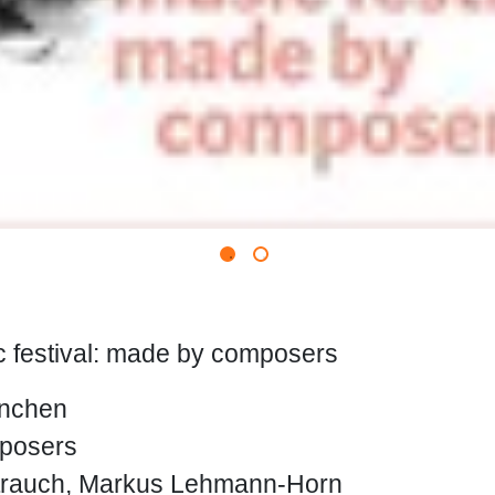
estival: made by composers
ünchen
mposers
 Strauch, Markus Lehmann-Horn