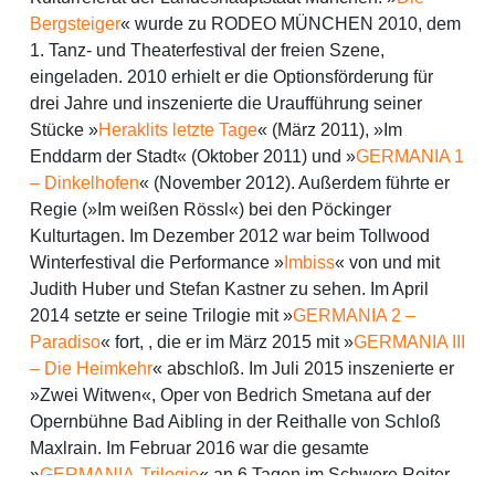
Bergsteiger
« wurde zu RODEO MÜNCHEN 2010, dem
1. Tanz- und Theaterfestival der freien Szene,
eingeladen. 2010 erhielt er die Optionsförderung für
drei Jahre und inszenierte die Uraufführung seiner
Stücke »
Heraklits letzte Tage
« (März 2011), »Im
Enddarm der Stadt« (Oktober 2011) und »
GERMANIA 1
– Dinkelhofen
« (November 2012). Außerdem führte er
Regie (»Im weißen Rössl«) bei den Pöckinger
Kulturtagen. Im Dezember 2012 war beim Tollwood
Winterfestival die Performance »
Imbiss
« von und mit
Judith Huber und Stefan Kastner zu sehen. Im April
2014 setzte er seine Trilogie mit »
GERMANIA 2 –
Paradiso
« fort, , die er im März 2015 mit »
GERMANIA III
– Die Heimkehr
« abschloß. Im Juli 2015 inszenierte er
»Zwei Witwen«, Oper von Bedrich Smetana auf der
Opernbühne Bad Aibling in der Reithalle von Schloß
Maxlrain. Im Februar 2016 war die gesamte
»
GERMANIA-Trilogie
« an 6 Tagen im Schwere Reiter