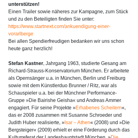
unterstützen!
Einen Trailer sowie näheres zur Kampagne, zum Stück
und zu den Beteiligten finden Sie unter:
https://www.startnext.com/ankuendigung-einer-
vorarlberge
Bei allen Spendierfreudigen bedanken wir uns schon
heute ganz herzlich!
Stefan Kastner
, Jahrgang 1963, studierte Gesang am
Richard-Strauss-Konservatorium München. Er arbeitete
als Opernsänger u.a. in München, Berlin und Freiburg
sowie mit dem Künstlerduo Brunner / Ritz, war als
Schauspieler u.a. bei der Münchner Performance-
Gruppe »Die Bairishe Geisha« und Andreas Ammer
engagiert. Für seine Projekte »
Erhabenes Scheitern
«,
das er 2008 zusammen mit Susanne Schroeder und
Judith Huber realisierte, »
Isar – Athen
« (2008) und »Die
Bergsteiger« (2009) erhielt er eine Förderung durch das
Kulturreferat der Landeshauptstadt München. »
Die