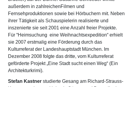
außerdem in zahlreichenFilmen und
Fernsehproduktionen sowie bei Hörbuchern mit. Neben
ihrer Tätigkeit als Schauspielerin realisierte und
inszenierte sie seit 2001 eine Anzahl freier Projekte.
Für “Heimsuchung ­ eine Weihnachtsexpedition“ erhielt
sie 2007 erstmalig eine Förderung durch das
Kulturreferat der Landeshauptstadt München. Im
Dezember 2008 folgte das dritte, vom Kulturreferat
geförderte Projekt „Eine Stadt sucht einen Weg“ (Ein
Architekturkrimi).
Stefan Kastner
studierte Gesang am Richard-Strauss-
Konservatorium und lebt als Sänger und Darsteller in
München. Zusammenarbeit u.a. mit dem Künstlerduo
Brunner/Ritz, den Regisseuren Dominik Wilgenbus und
Johannes Schmid (Pasinger Fabrik), Corinna von Rad
(Theater Freiburg, Staatsoper Berlin), Eszter Szabó
(Internationales Musikfestival im Chiemgau) und
Bettina Kraus/Marie Enzler („Coming Home“,